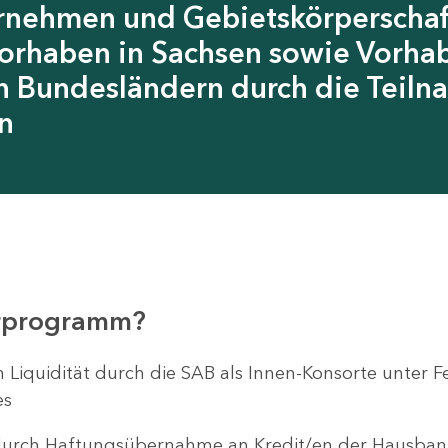
rnehmen und Gebietskörperschaf
Vorhaben in Sachsen sowie Vorhab
 Bundesländern durch die Teiln
n
erprogramm?
en Liquidität durch die SAB als Innen-Konsorte unte
es
 durch Haftungsübernahme an Kredit/en der Hausbank