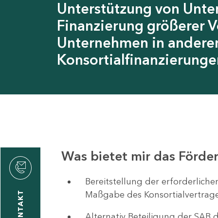
Unterstützung von Unte
Finanzierung größerer 
Unternehmen in anderen
Konsortialfinanzierunge
Was bietet mir das Förd
rnhard
rfel
Bereitstellung der erforderlich
Maßgabe des Konsortialvertrag
KONTAKT
Alternativ Beteiligung der SAB