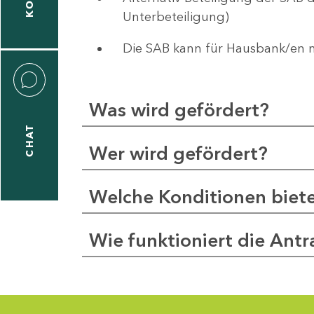
1
Unterbeteiligung)
92-
0
Die SAB kann für Hausbank/en 
ernhard.wuerfel@sab.sachsen.de
rco
Was wird gefördert?
ger
CHAT
Wer wird gefördert?
1
Welche Konditionen biet
92-
0
Wie funktioniert die Antr
arco.unger@sab.sachsen.de
niela
ber