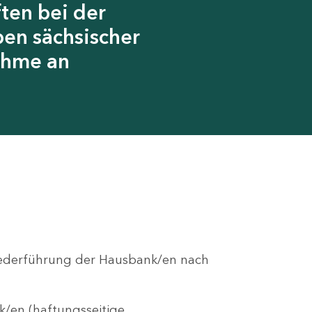
ten bei der
en sächsischer
ahme an
r Federführung der Hausbank/en nach
/en (haftungsseitige