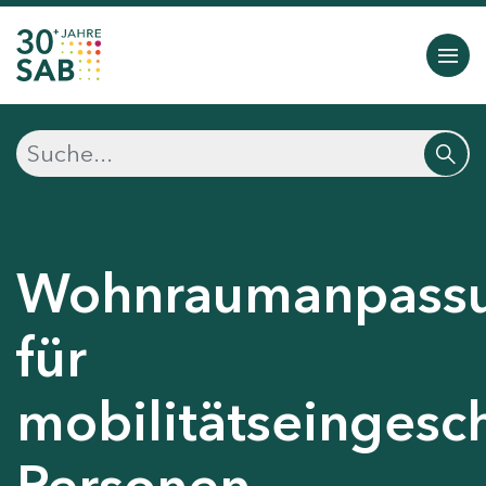
Wohnraumanpass
für
mobilitätseingesc
Personen