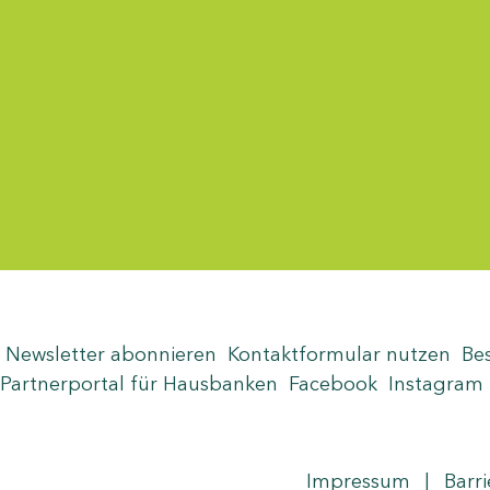
Menü-Anzeige
Newsletter abonnieren
Kontaktformular nutzen
Be
Partnerportal für Hausbanken
Facebook
Instagram
Seite teilen
Zum Seitenanfang
Impressum
|
Barri