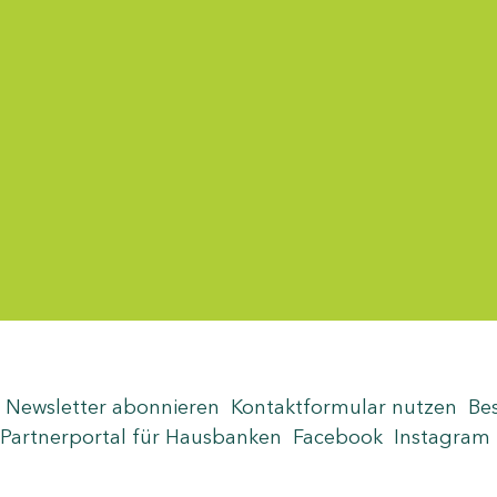
Menü-Anzeige
Newsletter abonnieren
Kontaktformular nutzen
Be
Partnerportal für Hausbanken
Facebook
Instagram
Seite teilen
Zum Seitenanfang