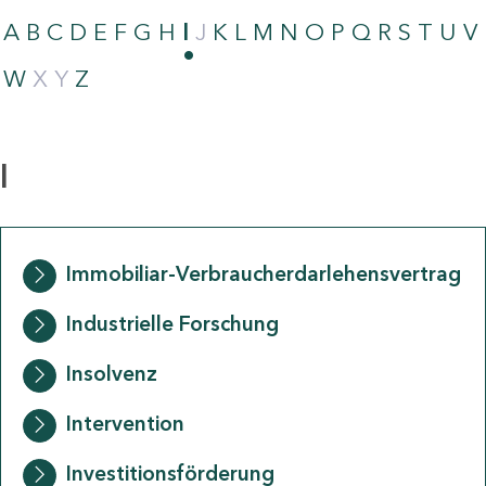
A
B
C
D
E
F
G
H
I
J
K
L
M
N
O
P
Q
R
S
T
U
V
W
X
Y
Z
I
Immobiliar-Verbraucherdarlehensvertrag
Industrielle Forschung
Insolvenz
Intervention
Investitionsförderung