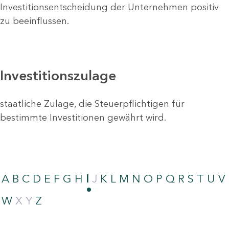
Investitionsentscheidung der Unternehmen positiv
zu beeinflussen.
Investitionszulage
staatliche Zulage, die Steuerpflichtigen für
bestimmte Investitionen gewährt wird.
A
B
C
D
E
F
G
H
I
J
K
L
M
N
O
P
Q
R
S
T
U
V
W
X
Y
Z