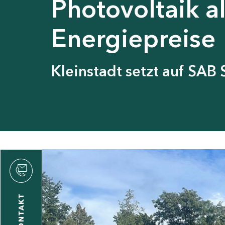
Photovoltaik a
Energiepreise
Kleinstadt setzt auf SA
den
KONTAKT
gen