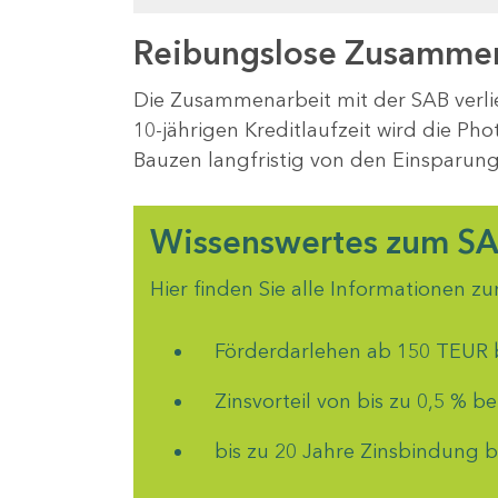
Reibungslose Zusammen
Die Zusammenarbeit mit der SAB verlie
10-jährigen Kreditlaufzeit wird die Pho
Bauzen langfristig von den Einsparung
Wissenswertes zum SA
Hier finden Sie alle Informationen 
Förderdarlehen ab 150 TEUR b
Zinsvorteil von bis zu 0,5 % b
bis zu 20 Jahre Zinsbindung b