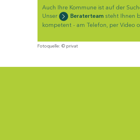
Auch Ihre Kommune ist auf der Such
Unser
Beraterteam
steht Ihnen 
kompetent - am Telefon, per Video o
Fotoquelle: © privat