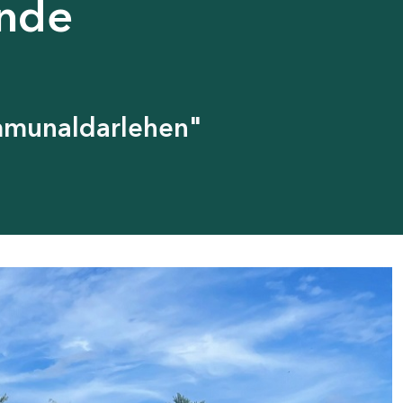
ende
ommunaldarlehen"