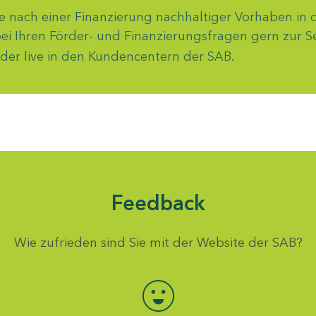
e nach einer Finanzierung nachhaltiger Vorhaben i
bei Ihren Förder- und Finanzierungsfragen gern zur 
der live in den Kundencentern der SAB.
Feedback
Wie zufrieden sind Sie mit der Website der SAB?
Bewertung auswählen