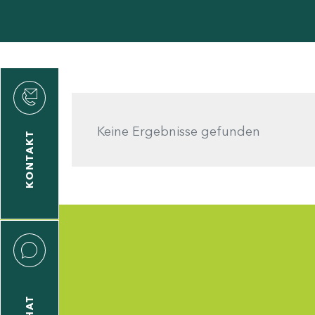
den
Keine Ergebnisse gefunden
KONTAKT
gen
n
CHAT
icecenter