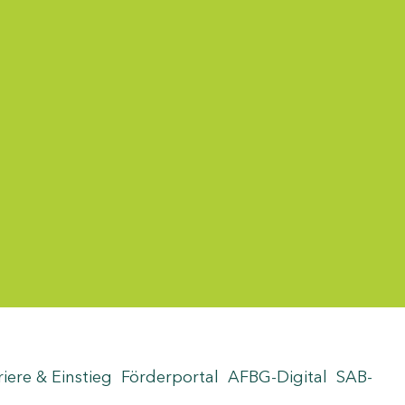
riere & Einstieg
Förderportal
AFBG-Digital
SAB-