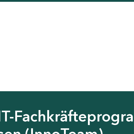
NT-Fachkräfteprog
hsen (InnoTeam)