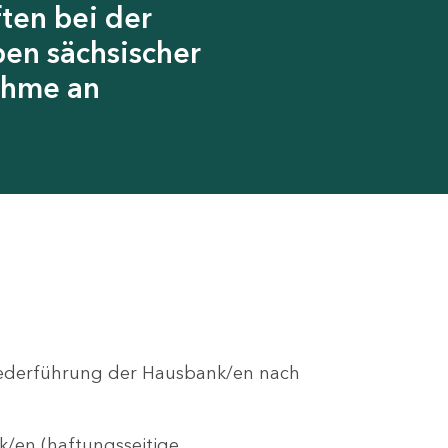
ten bei der
en sächsischer
ahme an
r Federführung der Hausbank/en nach
/en (haftungsseitige