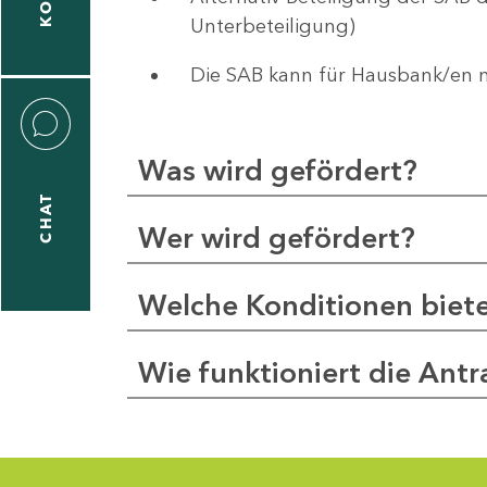
1
Unterbeteiligung)
92-
0
Die SAB kann für Hausbank/en 
ernhard.wuerfel@sab.sachsen.de
rco
Was wird gefördert?
ger
CHAT
Wer wird gefördert?
1
Welche Konditionen biet
92-
0
Wie funktioniert die Antr
arco.unger@sab.sachsen.de
niela
ber