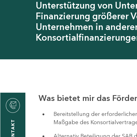
Unterstützung von Unte
Finanzierung größerer 
Unternehmen in anderen
Konsortialfinanzierunge
Was bietet mir das Förd
rnhard
rfel
Bereitstellung der erforderlich
Maßgabe des Konsortialvertrag
KONTAKT
Alternativ Beteiligung der SAB