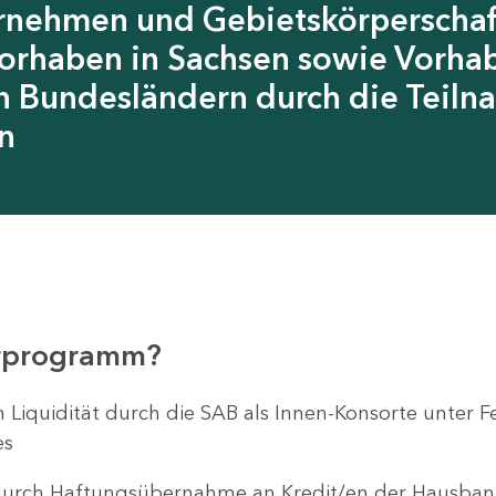
rnehmen und Gebietskörperschaf
Vorhaben in Sachsen sowie Vorhab
 Bundesländern durch die Teiln
n
erprogramm?
en Liquidität durch die SAB als Innen-Konsorte unte
es
 durch Haftungsübernahme an Kredit/en der Hausbank