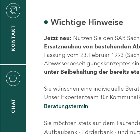
ilipp
llenberg
Wichtige Hinweise
KONTAKT
Jetzt neu:
Nutzen Sie den SAB Sach
1
Ersatzneubau von bestehenden A
92-
Fassung vom 23. Februar 1993 (Sächs
2
Abwasserbeseitigungskonzeptes sind.
unter Beibehaltung der bereits eta
Sie wünschen eine individuelle Bera
Unser Expertenteam für Kommunalku
CHAT
trin
Beratungstermin
hlhans
Sie möchten stets auf dem Laufend
Aufbaubank - Förderbank - und nut