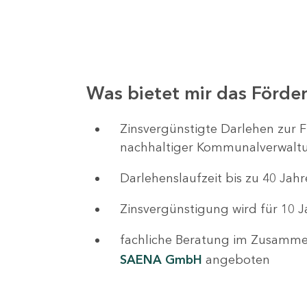
1
92-
9
Was bietet mir das Förd
Zinsvergünstigte Darlehen zur F
chael
nachhaltiger Kommunalverwalt
chter
Darlehenslaufzeit bis zu 40 Jah
Zinsvergünstigung wird für 10 
1
-
fachliche Beratung im Zusammen
7
SAENA GmbH
angeboten