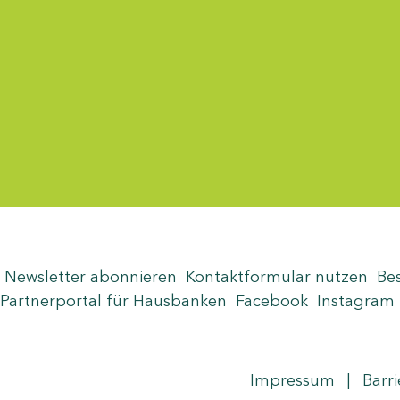
Menü-Anzeige
Newsletter abonnieren
Kontaktformular nutzen
Be
Partnerportal für Hausbanken
Facebook
Instagram
Seite teilen
Zum Seitenanfang
Impressum
|
Barri