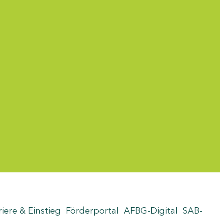
riere & Einstieg
Förderportal
AFBG-Digital
SAB-