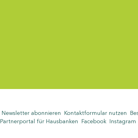
Menü-Anzeige
Newsletter abonnieren
Kontaktformular nutzen
Be
Partnerportal für Hausbanken
Facebook
Instagram
Seite teilen
Zum Seitenanfang