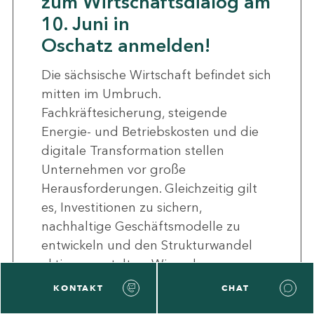
zum Wirtschaftsdialog am
10. Juni in
Oschatz anmelden!
Die sächsische Wirtschaft befindet sich
mitten im Umbruch.
Fachkräftesicherung, steigende
Energie- und Betriebskosten und die
digitale Transformation stellen
Unternehmen vor große
Herausforderungen. Gleichzeitig gilt
es, Investitionen zu sichern,
nachhaltige Geschäftsmodelle zu
entwickeln und den Strukturwandel
aktiv zu gestalten. Wie gehen
Unternehmen diesen Wandel bereits
KONTAKT
CHAT
heute an? Wie kann der Staat bei