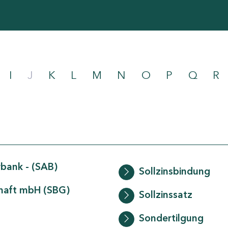
I
J
K
L
M
N
O
P
Q
R
bank - (SAB)
Sollzinsbindung
chaft mbH (SBG)
Sollzinssatz
Sondertilgung