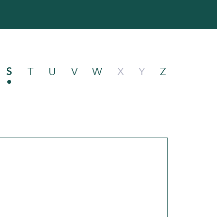
S
T
U
V
W
X
Y
Z